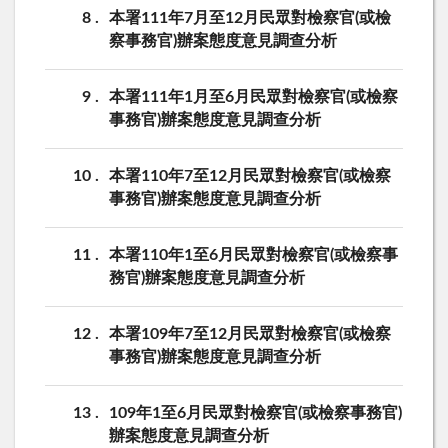
8
本署111年7月至12月民眾對檢察官(或檢
察事務官)辦案態度意見調查分析
9
本署111年1月至6月民眾對檢察官(或檢察
事務官)辦案態度意見調查分析
10
本署110年7至12月民眾對檢察官(或檢察
事務官)辦案態度意見調查分析
11
本署110年1至6月民眾對檢察官(或檢察事
務官)辦案態度意見調查分析
12
本署109年7至12月民眾對檢察官(或檢察
事務官)辦案態度意見調查分析
13
109年1至6月民眾對檢察官(或檢察事務官)
辦案態度意見調查分析