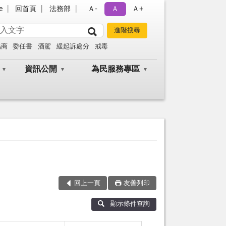
e
回首頁
法務部
Ａ-
Ａ
Ａ+
協商
委任書
酒駕
緩起訴處分
戒毒
資訊公開
為民服務專區
回上一頁
友善列印
顯示條件查詢