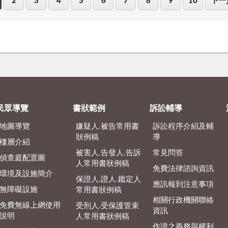
2
3
4
5
6
7
8
9
10
下一
民眾導覽
書狀範例
訴訟輔導
地圖導覽
嫌疑人.被告常用書
訴訟程序介紹及輔
狀例稿
導
樓層介紹
被害人.告發人.告訴
常見問答
偵查庭配置圖
人常用書狀例稿
免費法律諮詢資訊
環境及設施簡介
保證人.證人.鑑定人
應訊報到注意事項
無障礙設施
常用書狀例稿
相關行政機關聯絡
免費無線上網使用
受刑人.受保護管束
資訊
說明
人常用書狀例稿
作證之義務與權利