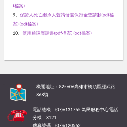
t檔案)
9、
保證人死亡繼承人聲請發還保證金聲請狀(pdf檔
案)
(odt檔案)
10、
使用通譯聲請書(pdf檔案)
(odt檔案)
:::
機關地址：825606高雄市橋頭區經武路
868號
電話總機：(07)6131765 為民服務中心電話
分機：3121
傳真號碼：(07)6120562