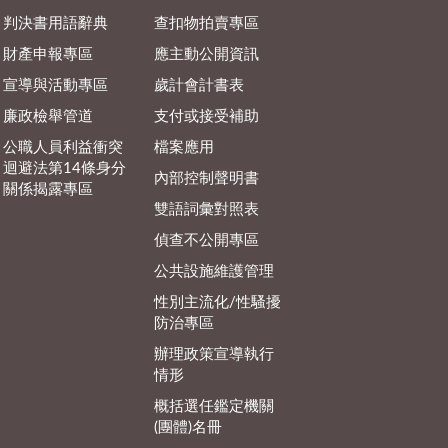
判決書用語辭典
查扣物拍賣專區
財產申報專區
應主動公開資訊
宣導與活動專區
歲計會計書表
廉政檢舉管道
支付或接受補助
公職人員利益衝突
檔案應用
迴避法第14條身分
內部控制聲明書
關係揭露專區
雙語詞彙對照表
偵查不公開專區
公共設施維護管理
性別主流化/性騷擾
防治專區
辦理政策宣導執行
情形
概括選任鑑定機關
(團體)名冊