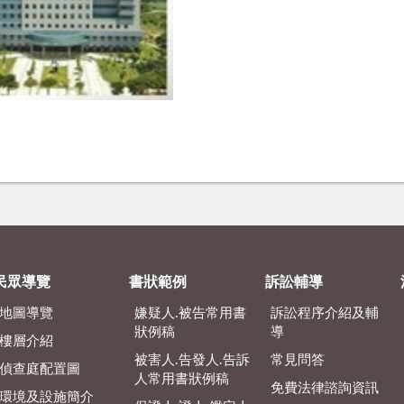
民眾導覽
書狀範例
訴訟輔導
地圖導覽
嫌疑人.被告常用書
訴訟程序介紹及輔
狀例稿
導
樓層介紹
被害人.告發人.告訴
常見問答
偵查庭配置圖
人常用書狀例稿
免費法律諮詢資訊
環境及設施簡介