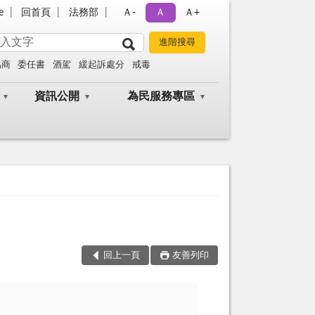
e
回首頁
法務部
Ａ-
Ａ
Ａ+
協商
委任書
酒駕
緩起訴處分
戒毒
資訊公開
為民服務專區
回上一頁
友善列印