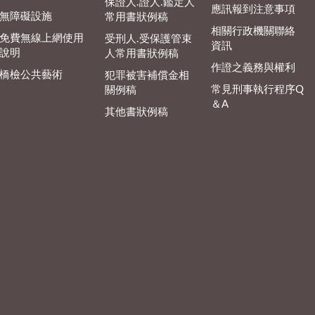
保證人.證人.鑑定人
應訊報到注意事項
無障礙設施
常用書狀例稿
相關行政機關聯絡
免費無線上網使用
受刑人.受保護管束
資訊
說明
人常用書狀例稿
作證之義務與權利
橋檢公共藝術
犯罪被害補償金相
常見刑事執行程序Q
關例稿
＆A
其他書狀例稿