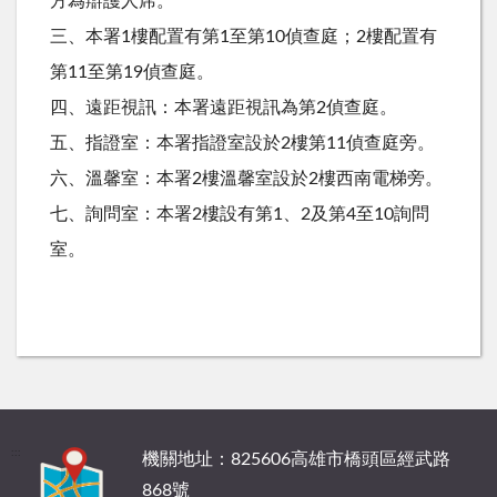
方為辯護人席。
三、本署
1
樓配置有第
1
至第
10
偵查庭；
2
樓配置有
第
11
至第
19
偵查庭。
四、遠距視訊：本署遠距視訊為第
2
偵查庭。
五、指證室：本署指證室設於
2
樓第
11
偵查庭旁。
六、溫馨室：本署
2
樓溫馨室設於
2
樓西南電梯旁。
七、詢問室：本署
2
樓設有第
1
、
2
及第
4
至
10
詢問
室。
:::
機關地址：825606高雄市橋頭區經武路
868號