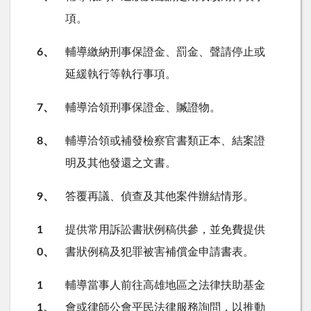
項。
6、
輔導繳納刑事保證金、罰金、聲請停止或
延緩執行等執行事項。
7、
輔導洽領刑事保證金、贓證物。
8、
輔導洽領或補發檢察官書類正本、結案證
明及其他發還之文書。
9、
答覆再議、偵查及其他案件辦結情形。
1
提供常用訴訟書狀例稿供參，並免費提供
0、
書狀例稿及犯罪被害補償金申請書表。
1
輔導當事人前往高雄地區之法律扶助基金
1、
會或律師公會平民法律服務詢問，以推動