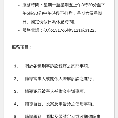
服務時間：星期一至星期五上午
8
時
30
分至下
午
5
時
30
分
(
中午時段不打烊，星期六及星期
日、國定例假日為休息時間
)
。
服務電話：
(07)6131765
轉
3121
或
3122
。
服務項目：
1、
關於各種刑事訴訟程序之詢問事項。
2、
輔導當事人或關係人瞭解訴訟之進行。
3、
輔導犯罪被害人補償金申辦事項。
4、
輔導自首、投案及申告鈴之使用事項。
5、
輔導報到、遞狀及聲請定期或改期傳喚事