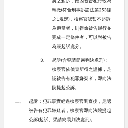
將之起訴，惟因被告犯行較為
輕微
(
符合刑事訴訟法第
253
條
之
1
規定
)
，檢察官認暫不起訴
為適當者，則得命被告履行並
完成一定條件者，可以對被告
為緩起訴處分。
3、
起訴
(
含聲請簡易判決處刑
)
：
檢察官依偵查所得之證據，足
認被告有犯罪嫌疑者，即向法
院提起公訴。
二、
起訴：犯罪事實經過檢察官調查後，足認
被告有犯罪嫌疑者，檢察官即向法院提起
公訴
(
起訴、聲請簡易判決處刑
)
。