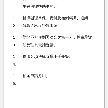
平民法律扶助事項。
1
輔導辦理具保、責付及撤銷羈押、通緝、
2、
解除入出境管制事項。
1
對於不方便到署洽公之當事人，轉由承辦
3、
股受理其電話聲請。
1
提供各項法律宣導小手冊等。
4、
1
檔案申請應用。
5、