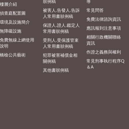
狀例稿
導
樓層介紹
被害人.告發人.告訴
常見問答
偵查庭配置圖
人常用書狀例稿
免費法律諮詢資訊
環境及設施簡介
保證人.證人.鑑定人
應訊報到注意事項
無障礙設施
常用書狀例稿
相關行政機關聯絡
免費無線上網使用
受刑人.受保護管束
資訊
說明
人常用書狀例稿
作證之義務與權利
橋檢公共藝術
犯罪被害補償金相
常見刑事執行程序Q
關例稿
＆A
其他書狀例稿