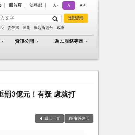
e
回首頁
法務部
Ａ-
Ａ
Ａ+
協商
委任書
酒駕
緩起訴處分
戒毒
資訊公開
為民服務專區
重罰3億元！有疑 慮就打
回上一頁
友善列印