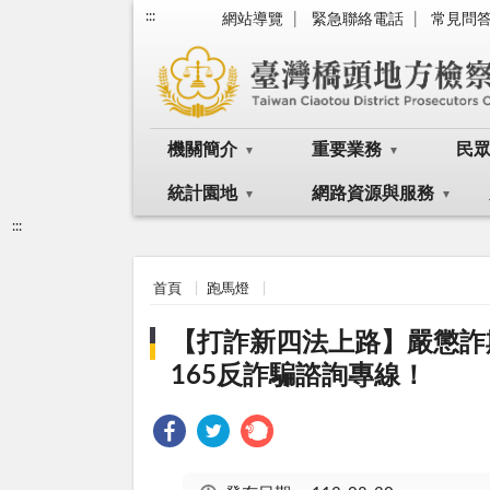
:::
網站導覽
緊急聯絡電話
常見問
機關簡介
重要業務
民
統計園地
網路資源與服務
:::
首頁
跑馬燈
【打詐新四法上路】嚴懲詐
165反詐騙諮詢專線！