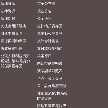
法律推廣
電子公布欄
法律資源
偵結公告
法律新知
公示送達
判決書用語辭典
查扣物拍賣專區
財產申報專區
應主動公開資訊
宣導與活動專區
歲計會計書表
廉政檢舉管道
支付或接受補助
公職人員利益衝突
檔案應用
迴避法第14條身分
內部控制聲明書
關係揭露專區
雙語詞彙對照表
偵查不公開專區
公共設施維護管理
性別主流化/性騷擾
防治專區
辦理政策宣導執行