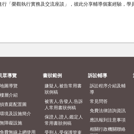
進行「榮觀執行實務及交流座談」，彼此分享輔導個案經驗，學
民眾導覽
書狀範例
訴訟輔導
地圖導覽
嫌疑人.被告常用書
訴訟程序介紹及輔
狀例稿
導
樓層介紹
被害人.告發人.告訴
常見問答
偵查庭配置圖
人常用書狀例稿
免費法律諮詢資訊
環境及設施簡介
保證人.證人.鑑定人
應訊報到注意事項
無障礙設施
常用書狀例稿
相關行政機關聯絡
免費無線上網使用
受刑人.受保護管束