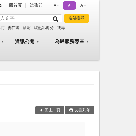
e
回首頁
法務部
Ａ-
Ａ
Ａ+
協商
委任書
酒駕
緩起訴處分
戒毒
資訊公開
為民服務專區
回上一頁
友善列印