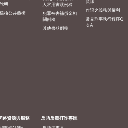
資訊
說明
人常用書狀例稿
作證之義務與權利
橋檢公共藝術
犯罪被害補償金相
常見刑事執行程序Q
關例稿
＆A
其他書狀例稿
網路資源與服務
反賄反毒打詐專區