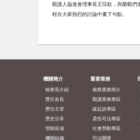
觀護人協進會理事長王琮欽，與榮觀們
程在大家熱烈的討論中畫下句點。
機關簡介
重要業務
檢察長介紹
檢察業務簡介
歷任首長
觀護業務專區
歷任主管
緩起訴專區
歷史沿革
柔性司法專區
管轄區域
社會勞動專區
機關組織
司法關懷