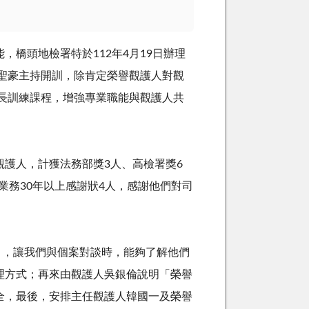
，橋頭地檢署特於
112
年
4
月
19
日辦理
聖豪主持開訓，除肯定榮譽觀護人對觀
長訓練課程，增強專業職能與觀護人共
護人，計獲法務部獎
3
人、高檢署獎
6
業務
30
年以上感謝狀
4
人，感謝他們對司
，讓我們與個案對談時，能夠了解他們
理方式；再來由觀護人吳銀倫說明「榮譽
全，最後，安排主任觀護人韓國一及榮譽