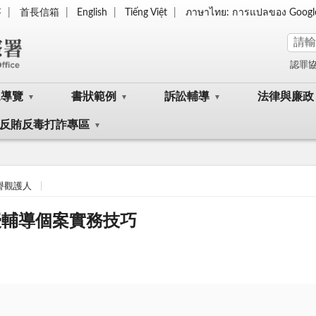
答
首長信箱
English
Tiếng Việt
ภาษาไทย: การแปลของ Googl
認罪
眾導覽
書狀範例
訴訟輔導
法律與廉政
反賄反毒打詐專區
譽觀護人
授輔導個案實務技巧