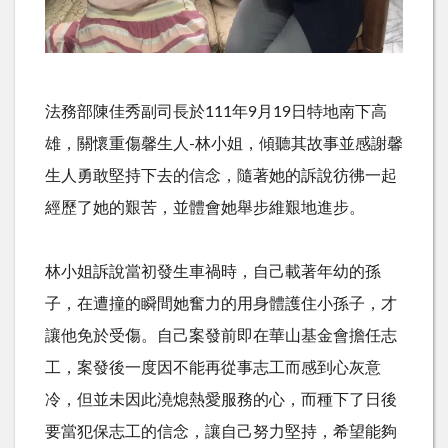
法務部陳佳秀副司長於
111
年
9
月
19
日特地南下高
雄，關懷重傷馨生人
-
林小姐，傾聽其故事並感謝馨
生人勇敢堅持下去的信念，隨著她的訴說彷彿一起
經歷了她的艱苦，並體會她舉步維艱地進步。
林小姐訴說當初發生車禍時，自己載著年幼的孫
子，在遭撞的瞬間她奮力的用身體護住小孫子，才
讓他免於受傷。自己案發前即在華山基金會擔任志
工，案發後一度因不能再從事志工而感到心灰意
冷，但並未因此澆熄熱愛服務的心，而種下了日後
要當犯保志工的信念，讓自己努力堅持，希望能夠