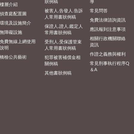
狀例稿
導
樓層介紹
被害人.告發人.告訴
常見問答
偵查庭配置圖
人常用書狀例稿
免費法律諮詢資訊
環境及設施簡介
保證人.證人.鑑定人
應訊報到注意事項
無障礙設施
常用書狀例稿
相關行政機關聯絡
免費無線上網使用
受刑人.受保護管束
資訊
說明
人常用書狀例稿
作證之義務與權利
橋檢公共藝術
犯罪被害補償金相
常見刑事執行程序Q
關例稿
＆A
其他書狀例稿