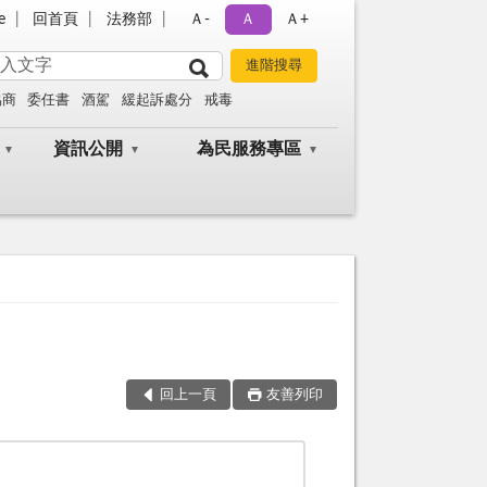
e
回首頁
法務部
Ａ-
Ａ
Ａ+
協商
委任書
酒駕
緩起訴處分
戒毒
資訊公開
為民服務專區
回上一頁
友善列印