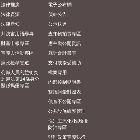
法律推廣
電子公布欄
法律資源
偵結公告
法律新知
公示送達
判決書用語辭典
查扣物拍賣專區
財產申報專區
應主動公開資訊
宣導與活動專區
歲計會計書表
廉政檢舉管道
支付或接受補助
公職人員利益衝突
檔案應用
迴避法第14條身分
內部控制聲明書
關係揭露專區
雙語詞彙對照表
偵查不公開專區
公共設施維護管理
性別主流化/性騷擾
防治專區
辦理政策宣導執行