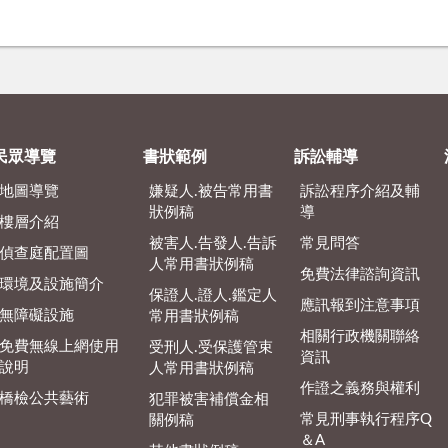
民眾導覽
書狀範例
訴訟輔導
地圖導覽
嫌疑人.被告常用書
訴訟程序介紹及輔
狀例稿
導
樓層介紹
被害人.告發人.告訴
常見問答
偵查庭配置圖
人常用書狀例稿
免費法律諮詢資訊
環境及設施簡介
保證人.證人.鑑定人
應訊報到注意事項
無障礙設施
常用書狀例稿
相關行政機關聯絡
免費無線上網使用
受刑人.受保護管束
資訊
說明
人常用書狀例稿
作證之義務與權利
橋檢公共藝術
犯罪被害補償金相
常見刑事執行程序Q
關例稿
＆A