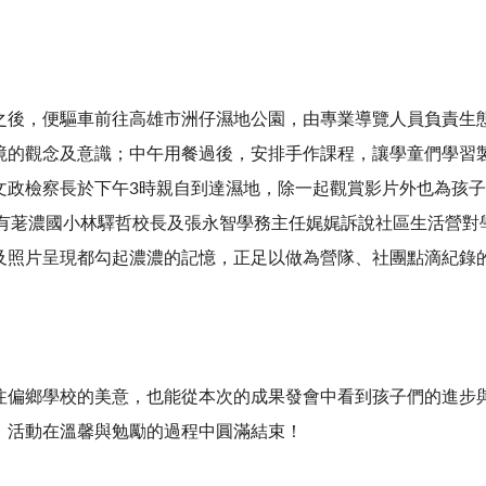
，便驅車前往高雄市洲仔濕地公園，由專業導覽人員負責生態
境的觀念及意識；中午用餐過後，安排手作課程，讓學童們學習
文政檢察長於下午3時親自到達濕地，除一起觀賞影片外也為孩
中有荖濃國小林驛哲校長及張永智學務主任娓娓訴說社區生活營對
及照片呈現都勾起濃濃的記憶，正足以做為營隊、社團點滴紀錄
鄉學校的美意，也能從本次的成果發會中看到孩子們的進步與
！活動在溫馨與勉勵的過程中圓滿結束！