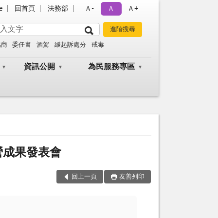
e
回首頁
法務部
Ａ-
Ａ
Ａ+
協商
委任書
酒駕
緩起訴處分
戒毒
資訊公開
為民服務專區
活營成果發表會
回上一頁
友善列印