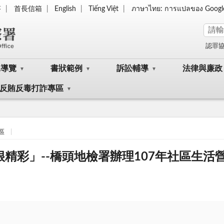
答
首長信箱
English
Tiếng Việt
ภาษาไทย: การแปลของ Googl
認罪
眾導覽
書狀範例
訴訟輔導
法律與廉政
反賄反毒打詐專區
區
生活很精彩」--橋頭地檢署辦理107年社區生