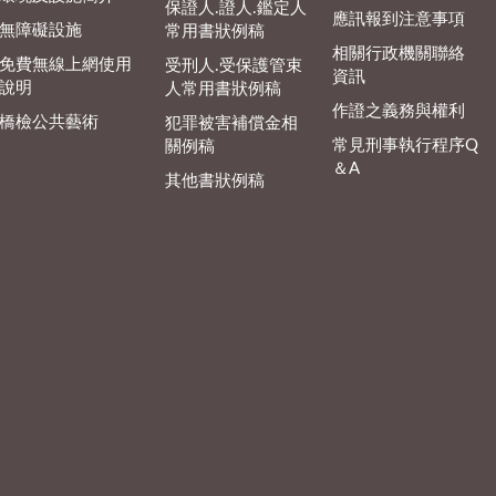
保證人.證人.鑑定人
應訊報到注意事項
無障礙設施
常用書狀例稿
相關行政機關聯絡
免費無線上網使用
受刑人.受保護管束
資訊
說明
人常用書狀例稿
作證之義務與權利
橋檢公共藝術
犯罪被害補償金相
常見刑事執行程序Q
關例稿
＆A
其他書狀例稿