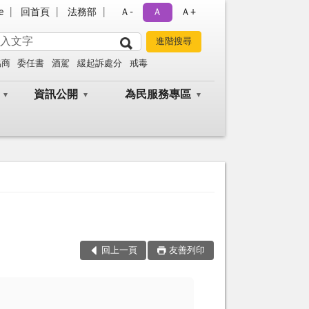
e
回首頁
法務部
Ａ-
Ａ
Ａ+
協商
委任書
酒駕
緩起訴處分
戒毒
資訊公開
為民服務專區
回上一頁
友善列印