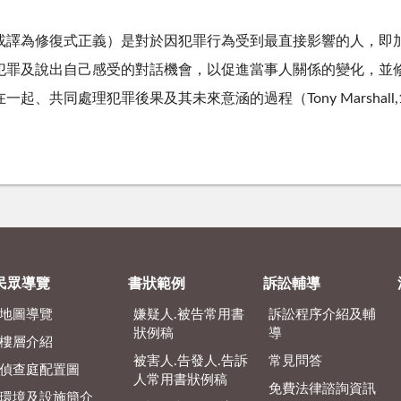
 Justice，或譯為修復式正義）是對於因犯罪行為受到最直接影響的
犯罪及說出自己感受的對話機會，以促進當事人關係的變化，並
在一起、共同處理犯罪後果及其未來意涵的過程（
Tony Marshall
民眾導覽
書狀範例
訴訟輔導
地圖導覽
嫌疑人.被告常用書
訴訟程序介紹及輔
狀例稿
導
樓層介紹
被害人.告發人.告訴
常見問答
偵查庭配置圖
人常用書狀例稿
免費法律諮詢資訊
環境及設施簡介