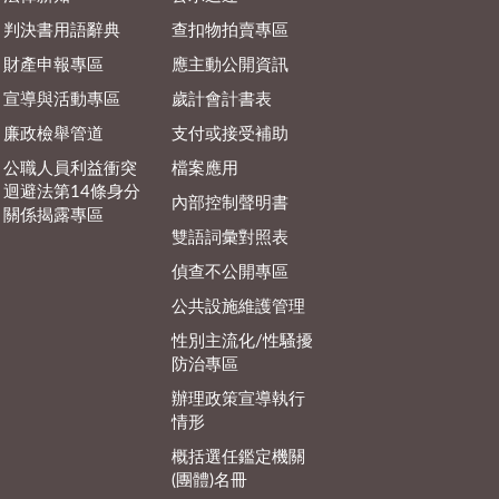
判決書用語辭典
查扣物拍賣專區
財產申報專區
應主動公開資訊
宣導與活動專區
歲計會計書表
廉政檢舉管道
支付或接受補助
公職人員利益衝突
檔案應用
迴避法第14條身分
內部控制聲明書
關係揭露專區
雙語詞彙對照表
偵查不公開專區
公共設施維護管理
性別主流化/性騷擾
防治專區
辦理政策宣導執行
情形
概括選任鑑定機關
(團體)名冊