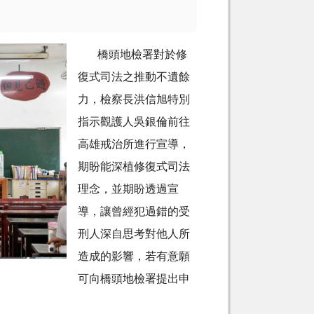
橋頭地檢署對於修
復式司法之推動不遺餘
力，檢察長洪信旭特別
指示觀護人吳銀倫前往
高雄戒治所進行宣導，
期盼能深植修復式司法
理念，並期盼透過宣
導，讓曾經犯過錯的受
刑人深自思考對他人所
造成的影響，若有意願
可向橋頭地檢署提出申