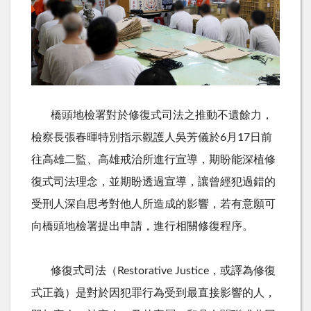
橋頭地檢署對於修復式司法之推動不遺餘力，
檢察長張春暉特別指示觀護人吳芳儀於
6
月17日前
往高雄二監、高雄戒治所進行宣導，期盼能深植修
復式司法理念，並期盼透過宣導，讓曾經犯過錯的
受刑人深自思考對他人所造成的影響，若有意願可
向橋頭地檢署提出申請，進行相關修復程序。
修復式司法（
R
estorative Justice，或譯為修復
式正義）是對於因犯罪行為受到最直接影響的人，