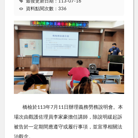
最後更新日期：113-07-16
資料點閱次數：336
橋檢於
113
年
7
月
11
日辦理義務勞務說明會。本
場次由觀護佐理員李家豪擔任講師，除說明緩起訴
被告於一定期間應遵守或履行事項，並宣導相關法
治觀念。