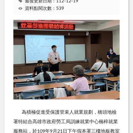
最後更新日期：112-12-19
資料點閱次數：539
為積極促進受保護管束人就業規劃，橋頭地檢
署特結合高雄市政府勞工局訓練就業中心楠梓就業
服務站，於
109
年
9
月
21
日下午假本署三樓地板教室