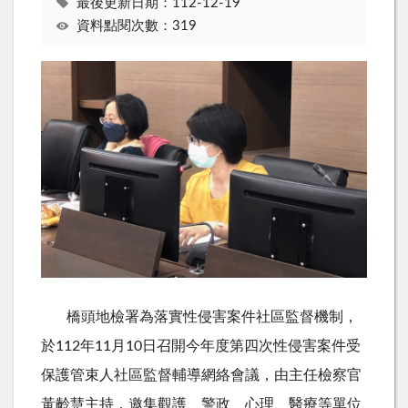
最後更新日期：112-12-19
資料點閱次數：319
橋頭地檢署為落實性侵害案件社區監督機制，
於
112
年
11
月
10
日召開今年度第四次性侵害案件受
保護管束人社區監督輔導網絡會議，由主任檢察官
黃齡慧主持，邀集觀護、警政、心理、醫療等單位