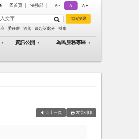
e
回首頁
法務部
Ａ-
Ａ
Ａ+
協商
委任書
酒駕
緩起訴處分
戒毒
資訊公開
為民服務專區
回上一頁
友善列印