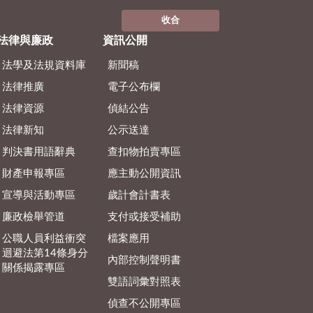
收合
法律與廉政
資訊公開
法學及法規資料庫
新聞稿
法律推廣
電子公布欄
法律資源
偵結公告
法律新知
公示送達
判決書用語辭典
查扣物拍賣專區
財產申報專區
應主動公開資訊
宣導與活動專區
歲計會計書表
廉政檢舉管道
支付或接受補助
公職人員利益衝突
檔案應用
迴避法第14條身分
內部控制聲明書
關係揭露專區
雙語詞彙對照表
偵查不公開專區