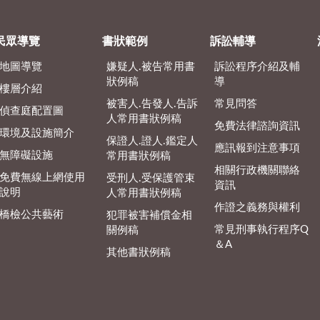
民眾導覽
書狀範例
訴訟輔導
地圖導覽
嫌疑人.被告常用書
訴訟程序介紹及輔
狀例稿
導
樓層介紹
被害人.告發人.告訴
常見問答
偵查庭配置圖
人常用書狀例稿
免費法律諮詢資訊
環境及設施簡介
保證人.證人.鑑定人
應訊報到注意事項
無障礙設施
常用書狀例稿
相關行政機關聯絡
免費無線上網使用
受刑人.受保護管束
資訊
說明
人常用書狀例稿
作證之義務與權利
橋檢公共藝術
犯罪被害補償金相
常見刑事執行程序Q
關例稿
＆A
其他書狀例稿