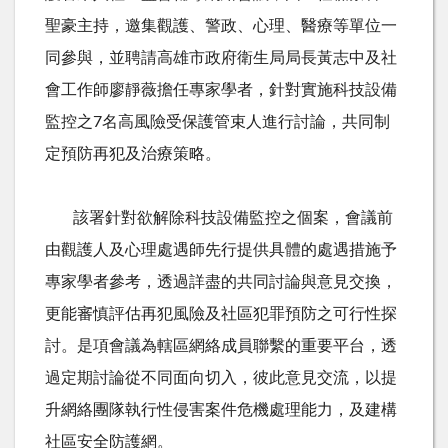
聖豪主持，邀集觀護、警政、心理、醫療等單位一
同參與，並聘請高雄市政府衛生局局長黃志中及社
會工作師廖靜薇擔任專家學者，針對實施科技設備
監控之
7
名高風險受保護管束人進行討論，共同制
定預防再犯及治療策略。
該署針對欲解除科技設備監控之個案，會議前
由觀護人及心理處遇師先行提供具體的處遇措施予
專家學者參考，透過詳盡的共同討論與意見交換，
更能審慎評估再犯風險及社區犯罪預防之可行性探
討。是項會議為轄區網絡成員聯繫的重要平台，透
過定期討論從不同面向切入，彼此意見交流，以提
升網絡團隊執行性侵害案件危機處理能力，及建構
社區安全防護網。