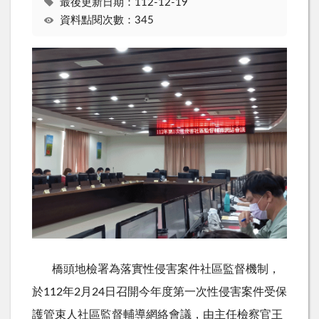
最後更新日期：112-12-19
資料點閱次數：345
橋頭地檢署為落實性侵害案件社區監督機制，
於
112
年
2
月
24
日召開今年度第一次性侵害案件受保
護管束人社區監督輔導網絡會議，由主任檢察官王