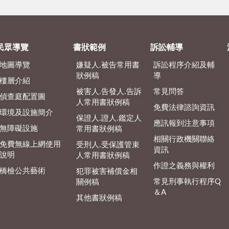
民眾導覽
書狀範例
訴訟輔導
地圖導覽
嫌疑人.被告常用書
訴訟程序介紹及輔
狀例稿
導
樓層介紹
被害人.告發人.告訴
常見問答
偵查庭配置圖
人常用書狀例稿
免費法律諮詢資訊
環境及設施簡介
保證人.證人.鑑定人
應訊報到注意事項
無障礙設施
常用書狀例稿
相關行政機關聯絡
免費無線上網使用
受刑人.受保護管束
資訊
說明
人常用書狀例稿
作證之義務與權利
橋檢公共藝術
犯罪被害補償金相
常見刑事執行程序Q
關例稿
＆A
其他書狀例稿