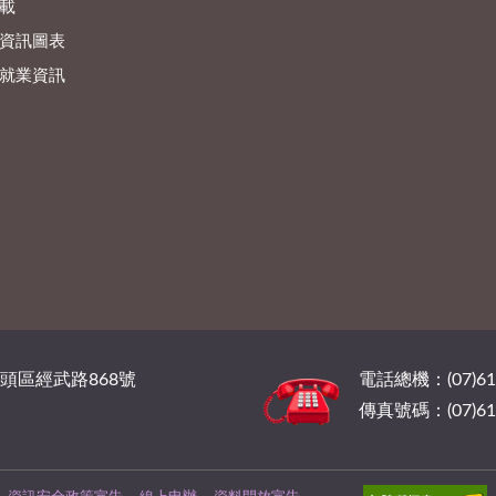
載
資訊圖表
就業資訊
橋頭區經武路868號
電話總機：(07)6
傳真號碼：(07)61