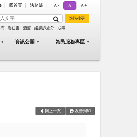
e
回首頁
法務部
Ａ-
Ａ
Ａ+
協商
委任書
酒駕
緩起訴處分
戒毒
資訊公開
為民服務專區
回上一頁
友善列印