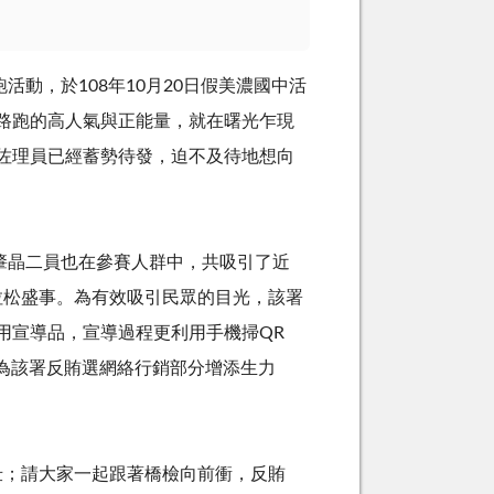
跑活動，於
108
年
10
月
20
日假美濃國中活
路跑的高人氣與正能量，就在曙光乍現
佐理員已經蓄勢待發，迫不及待地想向
晶二員也在參賽人群中，共吸引了近
拉松盛事。為有效吸引民眾的目光，該署
用宣導品，宣導過程更利用手機掃
QR
，為該署反賄選網絡行銷部分增添生力
；請大家一起跟著橋檢向前衝，反賄