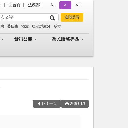
e
回首頁
法務部
Ａ-
Ａ
Ａ+
協商
委任書
酒駕
緩起訴處分
戒毒
資訊公開
為民服務專區
賄
回上一頁
友善列印