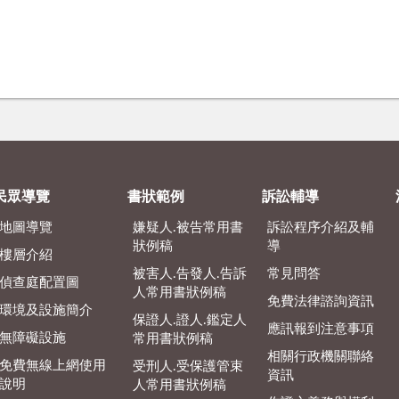
民眾導覽
書狀範例
訴訟輔導
地圖導覽
嫌疑人.被告常用書
訴訟程序介紹及輔
狀例稿
導
樓層介紹
被害人.告發人.告訴
常見問答
偵查庭配置圖
人常用書狀例稿
免費法律諮詢資訊
環境及設施簡介
保證人.證人.鑑定人
應訊報到注意事項
無障礙設施
常用書狀例稿
相關行政機關聯絡
免費無線上網使用
受刑人.受保護管束
資訊
說明
人常用書狀例稿