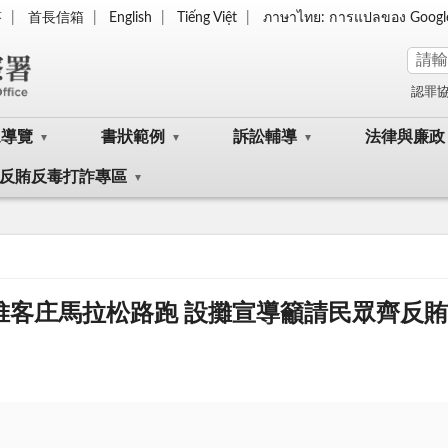
答
首長信箱
English
Tiếng Việt
ภาษาไทย: การแปลของ Googl
認罪
眾導覽
書狀範例
訴訟輔導
法律與廉政
反賄反毒打詐專區
濃六堆客庄馬拉松路跑 設攤宣導籲請民眾齊反