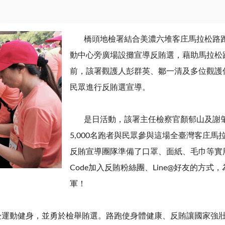
橋頭地檢署結合美濃六堆客庄馬拉松路
動中心旁廣場設攤宣導反賄選，藉助馬拉松
前，該署觀護人彭群英、鄒一清及多位觀護
民眾進行反賄選宣導。
是日活動，該署主任檢察官顏郁山及謝肇
5,000
名跑者與民眾參與這場全臺灣客庄馬
反賄宣導團隊準備了口罩、面紙、毛巾等實
Code
加入反賄粉絲團、Line@好友的方式
軍！
動健身，並勇於檢舉賄選。路跑使身體健康、反賄讓國家強壯