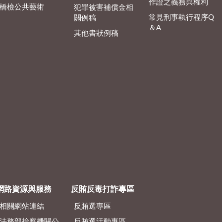
作證之義務與權利
橋檢公共藝術
犯罪被害補償金相
常見刑事執行程序Q
關例稿
＆A
其他書狀例稿
網路資源與服務
反賄反毒打詐專區
相關網站連結
反賄選專區
法務部檢察機關公
反賄選活動專區