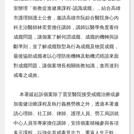
室辦理「衛教促進健康課程-認識成癮」，結合高雄
市護理師護士公會，邀請高雄市阮綜合醫院身心內
科主治醫師林奕萱擔任講師，講師以醫學角度看待
成癮問題，讓個案了解何謂成癮、成癮的機轉與診
斷準則，並了解成癮類型為行為成癮及物質成癮，
最後協助成癮者以心理防衛機轉及動機式晤談來面
對成癮問題，讓個案增長相關衛教知識，進而達到
戒毒之成效。
本署緩起訴個案除了需至醫院接受戒癮治療或參
加復健治療課程及執行義務勞務之外，透過本署邀
請心理師、社工師、律師、護理人員、勞工局訓就
中心人員等專家擔任講師，安排個案積極參與各項
多元課程，以強化其戒毒意志力，重返人生正軌，