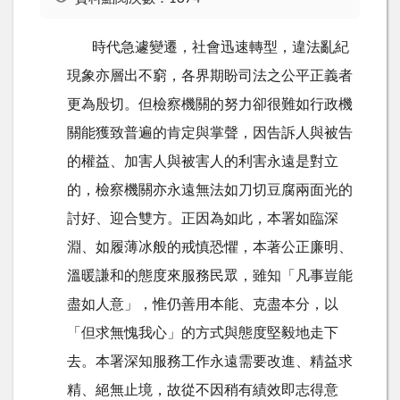
時代急遽變遷，社會迅速轉型，違法亂紀
現象亦層出不窮，各界期盼司法之公平正義者
更為殷切。但檢察機關的努力卻很難如行政機
關能獲致普遍的肯定與掌聲，因告訴人與被告
的權益、加害人與被害人的利害永遠是對立
的，檢察機關亦永遠無法如刀切豆腐兩面光的
討好、迎合雙方。正因為如此，本署如臨深
淵、如履薄冰般的戒慎恐懼，本著公正廉明、
溫暖謙和的態度來服務民眾，雖知「凡事豈能
盡如人意」，惟仍善用本能、克盡本分，以
「但求無愧我心」的方式與態度堅毅地走下
去。本署深知服務工作永遠需要改進、精益求
精、絕無止境，故從不因稍有績效即志得意