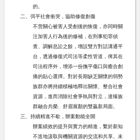
的。
二、弭平社會衝突，協助修復創傷
不啻關心被害人受創後的恢復，亦同時關
注加害人行為後的修補，在刑事犯罪偵
查、調解息訟之餘，增設雙方對話溝通平
台，透過修復式司法等柔性管道，俾其在
司法程序外，增添一份撫平傷口與癒合創
痛的貼心選擇。對於長期缺乏關懷的弱勢
族群亦將持續積極地釋出關懷、整合社會
資源，進而消除社會爭執與對立，達臻族
群融合共榮、舒眉展顏的雙贏新局面。
三、持續精進不歇，辦案動能全開
辦案績效的提升與實力的精進，繫於新知
不迭地汲取與機關資源的交流和共享。未