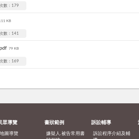
次數：179
111 KB
次數：141
df
79 KB
次數：169
民眾導覽
書狀範例
訴訟輔導
地圖導覽
嫌疑人.被告常用書
訴訟程序介紹及輔