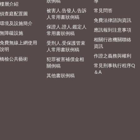
狀例稿
導
樓層介紹
被害人.告發人.告訴
常見問答
偵查庭配置圖
人常用書狀例稿
免費法律諮詢資訊
環境及設施簡介
保證人.證人.鑑定人
應訊報到注意事項
無障礙設施
常用書狀例稿
相關行政機關聯絡
免費無線上網使用
受刑人.受保護管束
資訊
說明
人常用書狀例稿
作證之義務與權利
橋檢公共藝術
犯罪被害補償金相
常見刑事執行程序Q
關例稿
＆A
其他書狀例稿