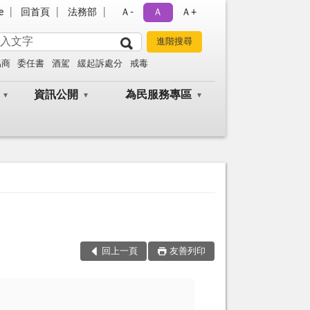
e
回首頁
法務部
Ａ-
Ａ
Ａ+
協商
委任書
酒駕
緩起訴處分
戒毒
資訊公開
為民服務專區
回上一頁
友善列印