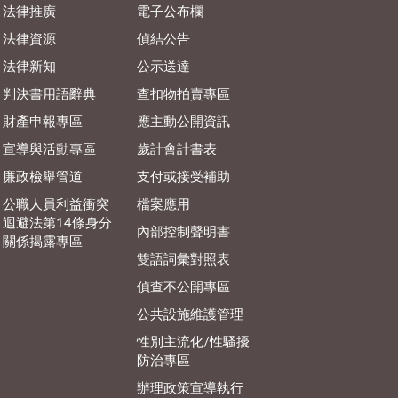
法律推廣
電子公布欄
法律資源
偵結公告
法律新知
公示送達
判決書用語辭典
查扣物拍賣專區
財產申報專區
應主動公開資訊
宣導與活動專區
歲計會計書表
廉政檢舉管道
支付或接受補助
公職人員利益衝突
檔案應用
迴避法第14條身分
內部控制聲明書
關係揭露專區
雙語詞彙對照表
偵查不公開專區
公共設施維護管理
性別主流化/性騷擾
防治專區
辦理政策宣導執行