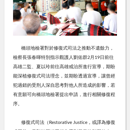
橋頭地檢署對於修復式司法之推動不遺餘力，
檢察長張春暉特別指示觀護人劉佑群
2
月19日前往
高雄二監、夏以玲前往高雄戒治所進行宣導，期盼
能深植修復式司法理念，並期盼透過宣導，讓曾經
犯過錯的受刑人深自思考對他人所造成的影響，若
有意願可向橋頭地檢署提出申請，進行相關修復程
序。
修復式司法（
R
estorative Justice，或譯為修復