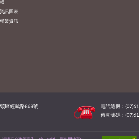
載
資訊圖表
就業資訊
橋頭區經武路868號
電話總機：(07)6
傳真號碼：(07)61