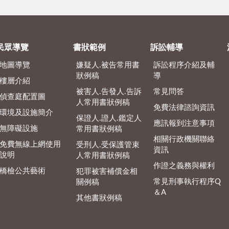
民眾導覽
書狀範例
訴訟輔導
地圖導覽
嫌疑人.被告常用書
訴訟程序介紹及輔
狀例稿
導
樓層介紹
被害人.告發人.告訴
常見問答
偵查庭配置圖
人常用書狀例稿
免費法律諮詢資訊
環境及設施簡介
保證人.證人.鑑定人
應訊報到注意事項
無障礙設施
常用書狀例稿
相關行政機關聯絡
免費無線上網使用
受刑人.受保護管束
資訊
說明
人常用書狀例稿
作證之義務與權利
橋檢公共藝術
犯罪被害補償金相
常見刑事執行程序Q
關例稿
＆A
其他書狀例稿