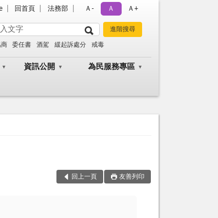
e
回首頁
法務部
Ａ-
Ａ
Ａ+
協商
委任書
酒駕
緩起訴處分
戒毒
資訊公開
為民服務專區
回上一頁
友善列印