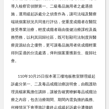
導入檢察官偵辦第一、二級毒品施用者之處遇措
施，運用緩起訴處分之偵查作為，讓司法端及醫療
端就個案狀況共同進行評估，使重度成癮者在醫院
接受專業治療，輕度成癮者藉由復健治療課程及義
務勞務，以利其回歸社區，既可彰顯司法制度與醫
療資源結合之優勢，更可讓毒品施用者依成癮輕重
得到妥適的分流處遇，俾利個案重獲新生、復歸社
會。
110年
10
月
25
日假本署三樓地板教室辦理緩起
訴處分第一、二及毒品戒癮治療說明會，由觀護助
理員楊家鳳擔任講師，讓被告確實瞭解毒品戒癮治
療之內容，包含治療期間、期間內需負擔的義務、
何種情況下會導致計畫終止或緩起訴處分遭撤銷