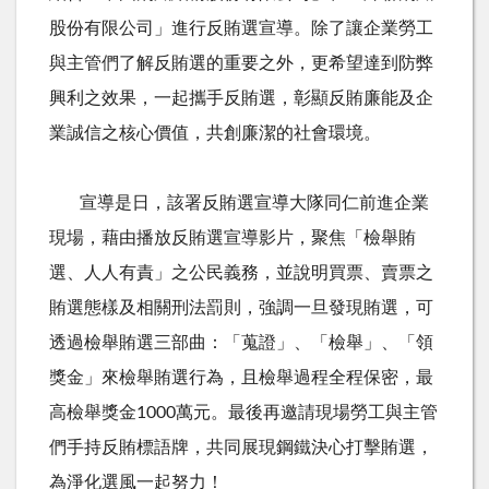
股份有限公司」進行反賄選宣導。除了讓企業勞工
與主管們了解反賄選的重要之外，更希望達到防弊
興利之效果，一起攜手反賄選，彰顯反賄廉能及企
業誠信之核心價值，共創廉潔的社會環境。
宣導是日，該署反賄選宣導大隊同仁前進企業
現場，藉由播放反賄選宣導影片，聚焦「檢舉賄
選、人人有責」之公民義務，並說明買票、賣票之
賄選態樣及相關刑法罰則，強調一旦發現賄選，可
透過檢舉賄選三部曲：「蒐證」、「檢舉」、「領
獎金」來檢舉賄選行為，且檢舉過程全程保密，最
高檢舉獎金
1000
萬元。最後再邀請現場勞工與主管
們手持反賄標語牌，共同展現鋼鐵決心打擊賄選，
為淨化選風一起努力！