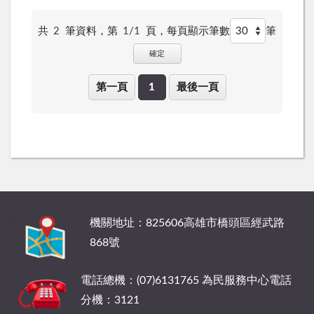
共
2
筆資料，第
1/1
頁，
每頁顯示筆數
筆
確定
第一頁
1
最後一頁
:::
機關地址：825606高雄市橋頭區經武路
868號
電話總機：(07)6131765 為民服務中心電話
分機：3121