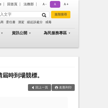
e
回首頁
法務部
Ａ-
Ａ
Ａ+
協商
委任書
酒駕
緩起訴處分
戒毒
資訊公開
為民服務專區
，請屆時到場競標。
回上一頁
友善列印