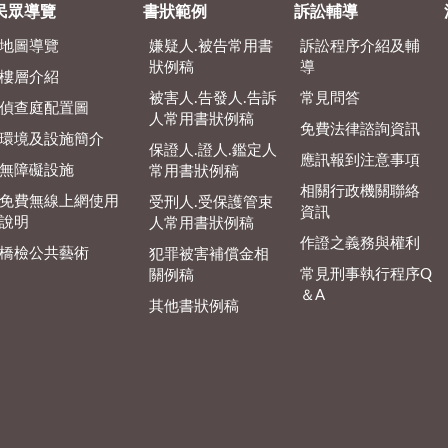
民眾導覽
書狀範例
訴訟輔導
地圖導覽
嫌疑人.被告常用書
訴訟程序介紹及輔
狀例稿
導
樓層介紹
被害人.告發人.告訴
常見問答
偵查庭配置圖
人常用書狀例稿
免費法律諮詢資訊
環境及設施簡介
保證人.證人.鑑定人
應訊報到注意事項
無障礙設施
常用書狀例稿
相關行政機關聯絡
免費無線上網使用
受刑人.受保護管束
資訊
說明
人常用書狀例稿
作證之義務與權利
橋檢公共藝術
犯罪被害補償金相
常見刑事執行程序Q
關例稿
＆A
其他書狀例稿