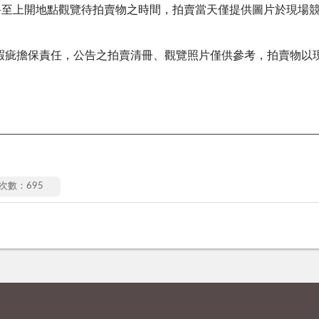
生），約妥至上開地點觀覽待拍賣物之時間，拍賣當天僅提供圖片於現
瑕疵擔保責任，公告之拍賣清冊、觀覽照片僅供參考，拍賣物以
次數：695