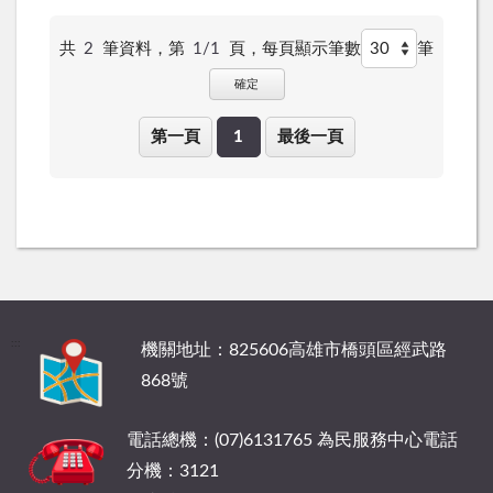
共
2
筆資料，第
1/1
頁，
每頁顯示筆數
筆
確定
第一頁
1
最後一頁
:::
機關地址：825606高雄市橋頭區經武路
868號
電話總機：(07)6131765 為民服務中心電話
分機：3121