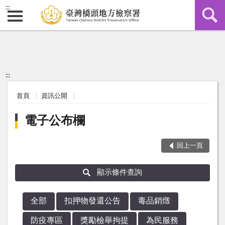
:::
:::
首頁
資訊公開
電子公布欄
回上一頁
顯示條件查詢
全部
扣押物發還公告
毒品銷燬
防疫專區
獎勵檢舉拘提
為民服務